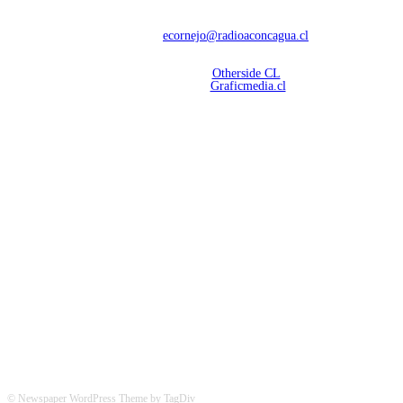
deportivas.
Contáctanos:
ecornejo@radioaconcagua.cl
Copyright 2026 | Radio Aconcagua
Desarrollado por
Otherside CL
Mantención Web:
Graficmedia.cl
SÍGUENOS
© Newspaper WordPress Theme by TagDiv