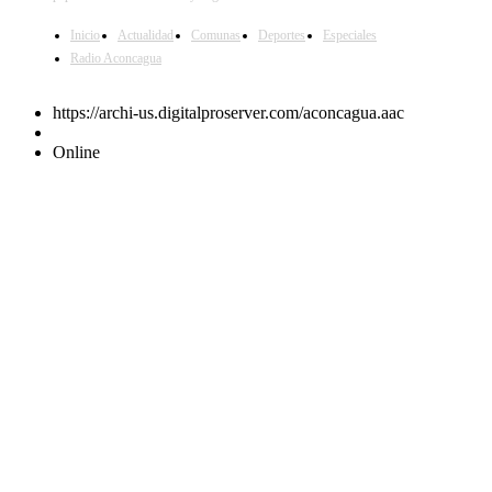
Inicio
Actualidad
Comunas
Deportes
Especiales
Radio Aconcagua
https://archi-us.digitalproserver.com/aconcagua.aac
Online