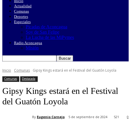
Inicio
Actualidad
Comunas
Deportes
Especiales
Picadas de Aconcagua
Soy de San Felipe
La Lucha de las MiPymes
Radio Aconcagua
Misión
Inicio
Comunas
Gipsy Kings estará en el Festival del Guatón Loyola
Comunas
Destacada
Gipsy Kings estará en el Festival
del Guatón Loyola
By
Eugenio Cornejo
5 de septiembre de 2024
521
0