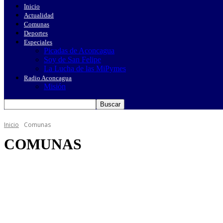
Inicio
Actualidad
Comunas
Deportes
Especiales
Picadas de Aconcagua
Soy de San Felipe
La Lucha de las MiPymes
Radio Aconcagua
Misión
Inicio
Comunas
COMUNAS