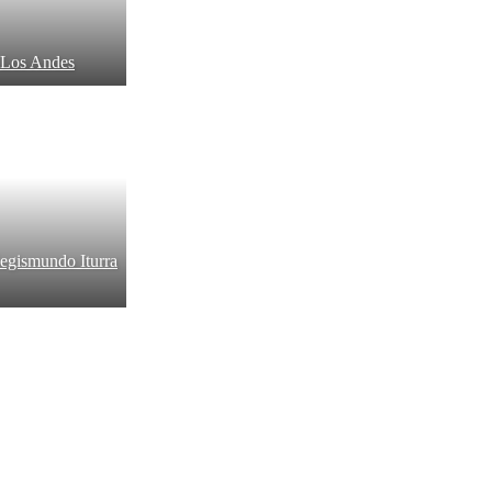
n Los Andes
gismundo Iturra