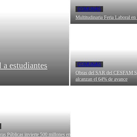
COMUNAS
Multitudinaria Feria Laboral e
 a estudiantes
COMUNAS
Obras del SAR del CESFAM Se
alcanzan el 64% de avance
as Públicas invierte 500 millones en