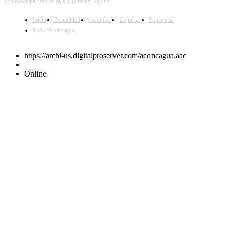
© Newspaper WordPress Theme by TagDiv
Inicio
Actualidad
Comunas
Deportes
Especiales
Radio Aconcagua
https://archi-us.digitalproserver.com/aconcagua.aac
Online