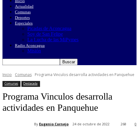
Inicio
Actualidad
Comunas
Deportes
Especiales
Picadas de Aconcagua
Soy de San Felipe
La Lucha de las MiPymes
Radio Aconcagua
Misión
Inicio
Comunas
Programa Vinculos desarrolla actividades en Panquehue
Comunas
Destacada
Programa Vinculos desarrolla
actividades en Panquehue
By
Eugenio Cornejo
24 de octubre de 2022
268
0