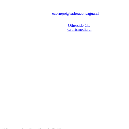
Con 60 años de trayectoria, somos líderes en transmisiones informativas y
deportivas.
Contáctanos:
ecornejo@radioaconcagua.cl
Copyright 2026 | Radio Aconcagua
Desarrollado por
Otherside CL
Mantención Web:
Graficmedia.cl
SÍGUENOS