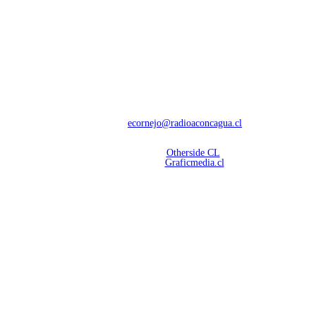
NOSOTROS
Con 60 años de trayectoria, somos líderes en transmisiones informativas y
deportivas.
Contáctanos:
ecornejo@radioaconcagua.cl
Copyright 2026 | Radio Aconcagua
Desarrollado por
Otherside CL
Mantención Web:
Graficmedia.cl
SÍGUENOS