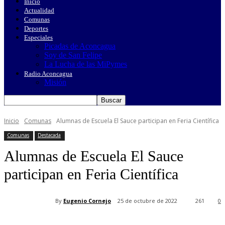
Inicio
Actualidad
Comunas
Deportes
Especiales
Picadas de Aconcagua
Soy de San Felipe
La Lucha de las MiPymes
Radio Aconcagua
Misión
Inicio
Comunas
Alumnas de Escuela El Sauce participan en Feria Científica
Comunas
Destacada
Alumnas de Escuela El Sauce
participan en Feria Científica
By
Eugenio Cornejo
25 de octubre de 2022
261
0