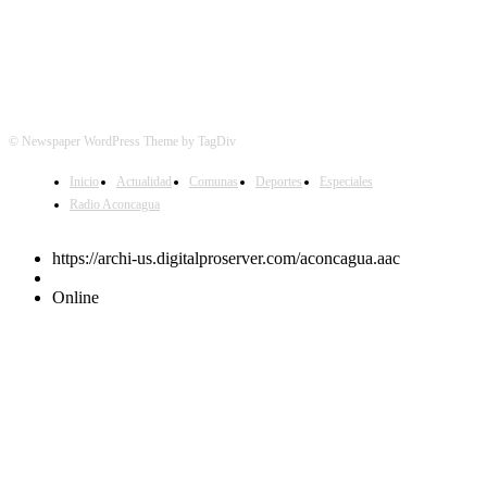
© Newspaper WordPress Theme by TagDiv
Inicio
Actualidad
Comunas
Deportes
Especiales
Radio Aconcagua
https://archi-us.digitalproserver.com/aconcagua.aac
Online