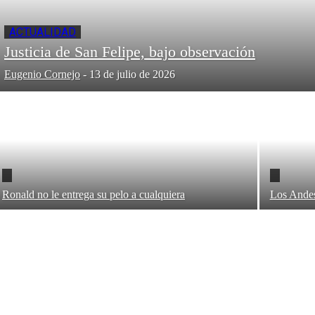
ACTUALIDAD
Justicia de San Felipe, bajo observación
Eugenio Cornejo
-
13 de julio de 2026
Ronald no le entrega su pelo a cualquiera
Los Andes