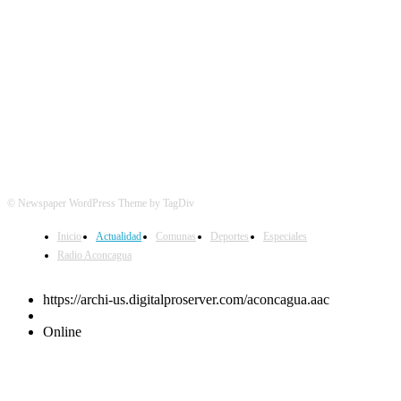
© Newspaper WordPress Theme by TagDiv
Inicio
Actualidad
Comunas
Deportes
Especiales
Radio Aconcagua
https://archi-us.digitalproserver.com/aconcagua.aac
Online