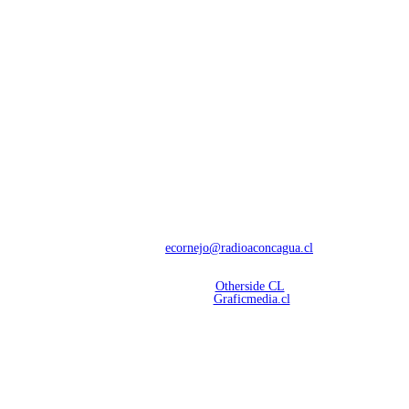
NOSOTROS
Con 60 años de trayectoria, somos líderes en transmisiones informativas y
deportivas.
Contáctanos:
ecornejo@radioaconcagua.cl
Copyright 2026 | Radio Aconcagua
Desarrollado por
Otherside CL
Mantención Web:
Graficmedia.cl
SÍGUENOS