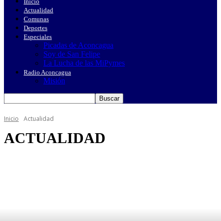
Inicio
Actualidad
Comunas
Deportes
Especiales
Picadas de Aconcagua
Soy de San Felipe
La Lucha de las MiPymes
Radio Aconcagua
Misión
Inicio
Actualidad
ACTUALIDAD