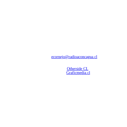
NOSOTROS
Con 60 años de trayectoria, somos líderes en transmisiones informativas y
deportivas.
Contáctanos:
ecornejo@radioaconcagua.cl
Copyright 2026 | Radio Aconcagua
Desarrollado por
Otherside CL
Mantención Web:
Graficmedia.cl
SÍGUENOS