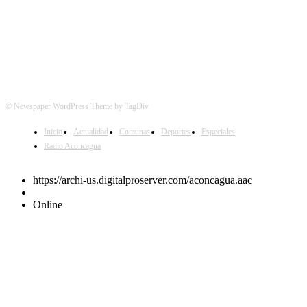
© Newspaper WordPress Theme by TagDiv
Inicio
Actualidad
Comunas
Deportes
Especiales
Radio Aconcagua
https://archi-us.digitalproserver.com/aconcagua.aac
Online