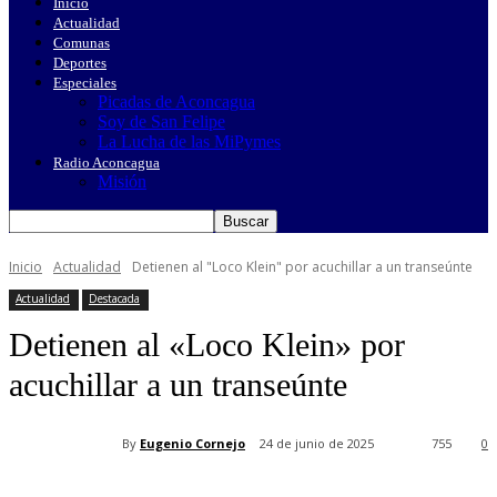
Inicio
Actualidad
Comunas
Deportes
Especiales
Picadas de Aconcagua
Soy de San Felipe
La Lucha de las MiPymes
Radio Aconcagua
Misión
Inicio
Actualidad
Detienen al "Loco Klein" por acuchillar a un transeúnte
Actualidad
Destacada
Detienen al «Loco Klein» por
acuchillar a un transeúnte
By
Eugenio Cornejo
24 de junio de 2025
755
0