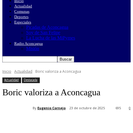
Inicio
Actualidad
Comunas
Deportes
Especiales
Picadas de Aconcagua
Soy de San Felipe
La Lucha de las MiPymes
Radio Aconcagua
Misión
Inicio
Actualidad
Boric valoriza a Aconcagua
Actualidad
Destacada
Boric valoriza a Aconcagua
By
Eugenio Cornejo
23 de octubre de 2025
695
0