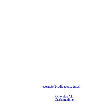
NOSOTROS
Con 60 años de trayectoria, somos líderes en transmisiones informativas y
deportivas.
Contáctanos:
ecornejo@radioaconcagua.cl
Copyright 2026 | Radio Aconcagua
Desarrollado por
Otherside CL
Mantención Web:
Graficmedia.cl