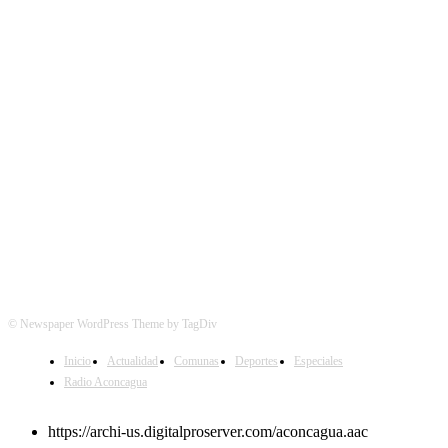
SÍGUENOS
© Newspaper WordPress Theme by TagDiv
Inicio
Actualidad
Comunas
Deportes
Especiales
Radio Aconcagua
https://archi-us.digitalproserver.com/aconcagua.aac