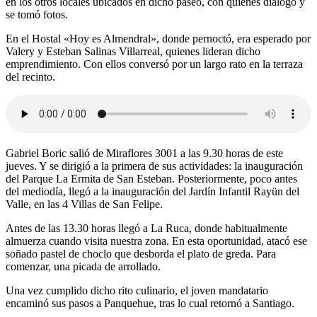
en los otros locales ubicados en dicho paseo, con quienes dialogó y
se tomó fotos.
En el Hostal «Hoy es Almendral», donde pernoctó, era esperado por
Valery y Esteban Salinas Villarreal, quienes lideran dicho
emprendimiento. Con ellos conversó por un largo rato en la terraza
del recinto.
Gabriel Boric salió de Miraflores 3001 a las 9.30 horas de este
jueves. Y se dirigió a la primera de sus actividades: la inauguración
del Parque La Ermita de San Esteban. Posteriormente, poco antes
del mediodía, llegó a la inauguración del Jardín Infantil Rayün del
Valle, en las 4 Villas de San Felipe.
Antes de las 13.30 horas llegó a La Ruca, donde habitualmente
almuerza cuando visita nuestra zona. En esta oportunidad, atacó ese
soñado pastel de choclo que desborda el plato de greda. Para
comenzar, una picada de arrollado.
Una vez cumplido dicho rito culinario, el joven mandatario
encaminó sus pasos a Panquehue, tras lo cual retornó a Santiago.