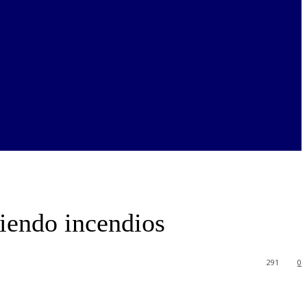
iendo incendios
291
0