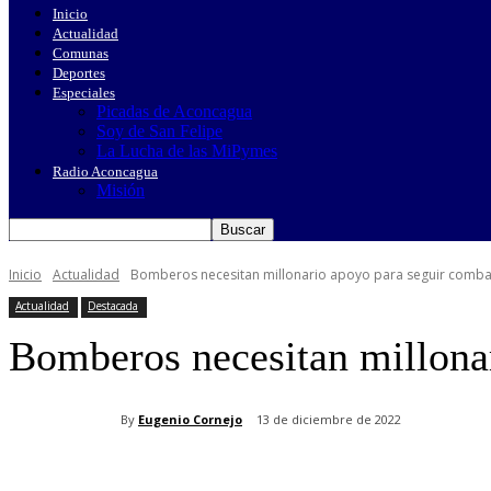
Inicio
Actualidad
Comunas
Deportes
Especiales
Picadas de Aconcagua
Soy de San Felipe
La Lucha de las MiPymes
Radio Aconcagua
Misión
Inicio
Actualidad
Bomberos necesitan millonario apoyo para seguir comba
Actualidad
Destacada
Bomberos necesitan millona
By
Eugenio Cornejo
13 de diciembre de 2022
Cuota