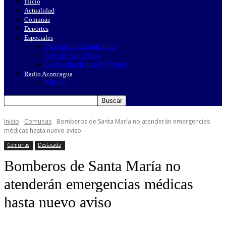
Inicio
Actualidad
Comunas
Deportes
Especiales
Picadas de Aconcagua
Soy de San Felipe
La Lucha de las MiPymes
Radio Aconcagua
Misión
Inicio
Comunas
Bomberos de Santa María no atenderán emergencias
médicas hasta nuevo aviso
Comunas
Destacada
Bomberos de Santa María no
atenderán emergencias médicas
hasta nuevo aviso