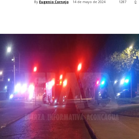
By
Eugenio Cornejo
14 de mayo de 2024
1287
0