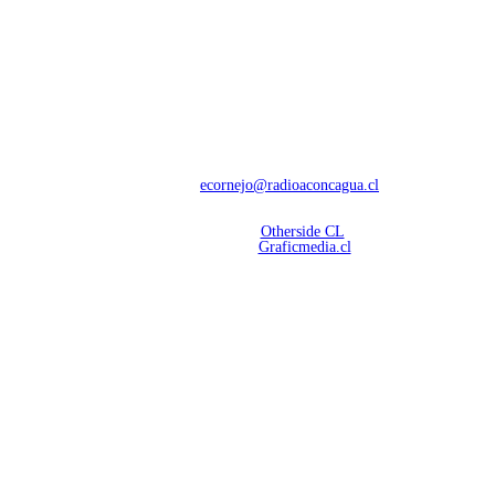
NOSOTROS
Con 60 años de trayectoria, somos líderes en transmisiones informativas y
deportivas.
Contáctanos:
ecornejo@radioaconcagua.cl
Copyright 2026 | Radio Aconcagua
Desarrollado por
Otherside CL
Mantención Web:
Graficmedia.cl
SÍGUENOS