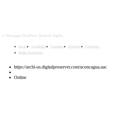
© Newspaper WordPress Theme by TagDiv
Inicio
Actualidad
Comunas
Deportes
Especiales
Radio Aconcagua
https://archi-us.digitalproserver.com/aconcagua.aac
Online