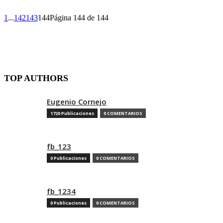
1
...
142
143
144
Página 144 de 144
TOP AUTHORS
Eugenio Cornejo
1720 Publicaciones
0 COMENTARIOS
fb_123
0 Publicaciones
0 COMENTARIOS
fb_1234
0 Publicaciones
0 COMENTARIOS