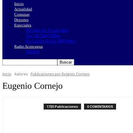
Inicio
Actualidad
Comunas
Deportes
Especiales
Picadas de Aconcagua
Soy de San Felipe
La Lucha de las MiPymes
Radio Aconcagua
Misión
Inicio
Autores
Publicaciones por Eugenio Cornejo
Eugenio Cornejo
1720 Publicaciones
0 COMENTARIOS