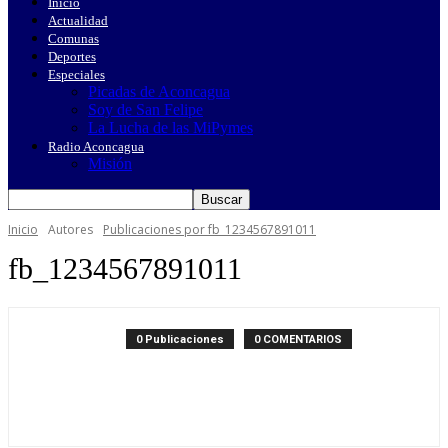
Inicio
Actualidad
Comunas
Deportes
Especiales
Picadas de Aconcagua
Soy de San Felipe
La Lucha de las MiPymes
Radio Aconcagua
Misión
Inicio
Autores
Publicaciones por fb_1234567891011
fb_1234567891011
0 Publicaciones
0 COMENTARIOS