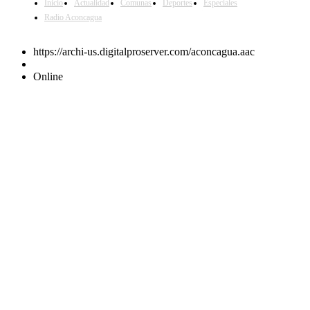
Inicio
Actualidad
Comunas
Deportes
Especiales
Radio Aconcagua
https://archi-us.digitalproserver.com/aconcagua.aac
Online