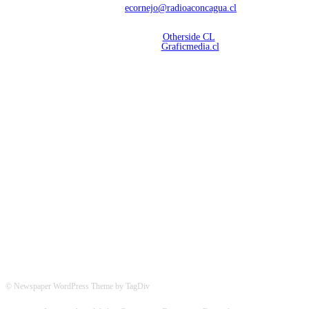
Contáctanos:
ecornejo@radioaconcagua.cl
Copyright 2026 | Radio Aconcagua
Desarrollado por
Otherside CL
Mantención Web:
Graficmedia.cl
SÍGUENOS
© Newspaper WordPress Theme by TagDiv