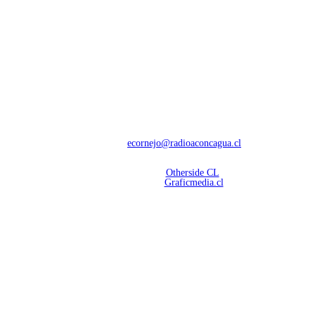
NOSOTROS
Con 60 años de trayectoria, somos líderes en transmisiones informativas y
deportivas.
Contáctanos:
ecornejo@radioaconcagua.cl
Copyright 2026 | Radio Aconcagua
Desarrollado por
Otherside CL
Mantención Web:
Graficmedia.cl
SÍGUENOS