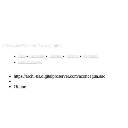
© Newspaper WordPress Theme by TagDiv
Inicio
Actualidad
Comunas
Deportes
Especiales
Radio Aconcagua
https://archi-us.digitalproserver.com/aconcagua.aac
Online