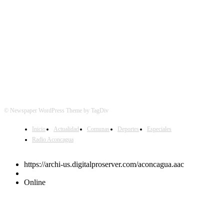
© Newspaper WordPress Theme by TagDiv
Inicio
Actualidad
Comunas
Deportes
Especiales
Radio Aconcagua
https://archi-us.digitalproserver.com/aconcagua.aac
Online