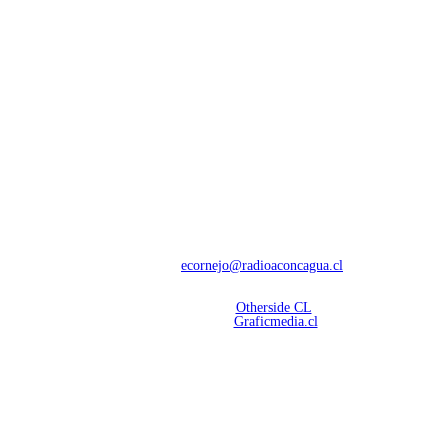
NOSOTROS
Con 60 años de trayectoria, somos líderes en transmisiones informativas y
deportivas.
Contáctanos:
ecornejo@radioaconcagua.cl
Copyright 2026 | Radio Aconcagua
Desarrollado por
Otherside CL
Mantención Web:
Graficmedia.cl
SÍGUENOS