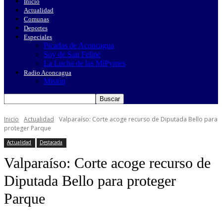
Inicio
Actualidad
Comunas
Deportes
Especiales
Picadas de Aconcagua
Soy de San Felipe
La Lucha de las MiPymes
Radio Aconcagua
Misión
Inicio
Actualidad
Valparaíso: Corte acoge recurso de Diputada Bello para
proteger Parque
Actualidad
Destacada
Valparaíso: Corte acoge recurso de
Diputada Bello para proteger
Parque