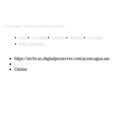
© Newspaper WordPress Theme by TagDiv
Inicio
Actualidad
Comunas
Deportes
Especiales
Radio Aconcagua
https://archi-us.digitalproserver.com/aconcagua.aac
Online