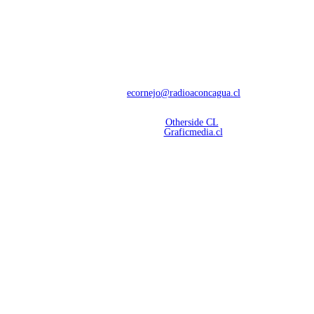
NOSOTROS
Con 60 años de trayectoria, somos líderes en transmisiones informativas y
deportivas.
Contáctanos:
ecornejo@radioaconcagua.cl
Copyright 2026 | Radio Aconcagua
Desarrollado por
Otherside CL
Mantención Web:
Graficmedia.cl
SÍGUENOS