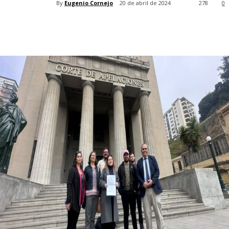
By
Eugenio Cornejo
20 de abril de 2024
278
0