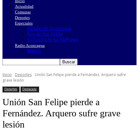
Inicio
Actualidad
Comunas
Deportes
Especiales
Picadas de Aconcagua
Soy de San Felipe
La Lucha de las MiPymes
Radio Aconcagua
Misión
Inicio
Deportes
Unión San Felipe pierde a Fernández. Arquero sufre
grave lesión
Deportes
Destacada
Unión San Felipe pierde a
Fernández. Arquero sufre grave
lesión