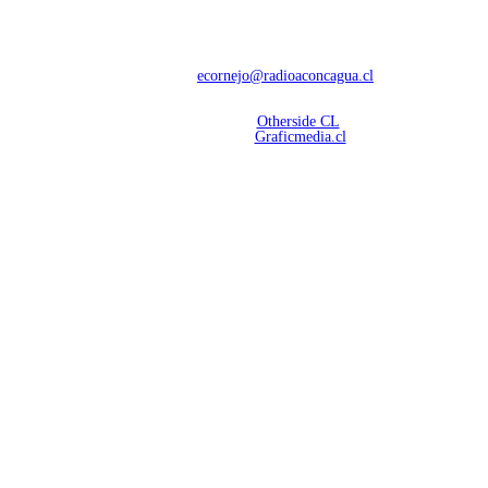
Con 60 años de trayectoria, somos líderes en transmisiones informativas y
deportivas.
Contáctanos:
ecornejo@radioaconcagua.cl
Copyright 2026 | Radio Aconcagua
Desarrollado por
Otherside CL
Mantención Web:
Graficmedia.cl
SÍGUENOS