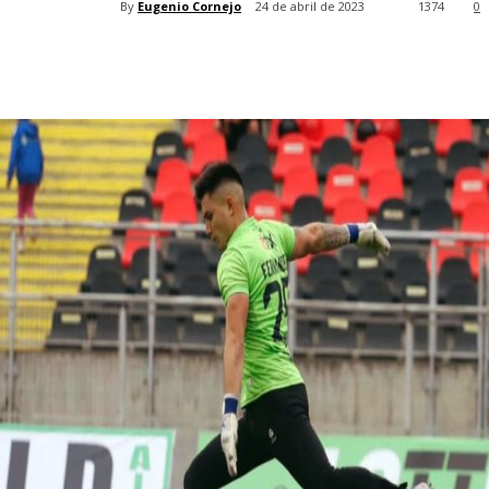
By
Eugenio Cornejo
24 de abril de 2023
1374
0