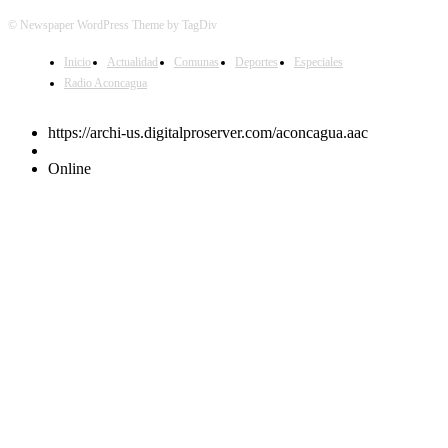
© Newspaper WordPress Theme by TagDiv
Inicio
Actualidad
Comunas
Deportes
Especiales
Radio Aconcagua
https://archi-us.digitalproserver.com/aconcagua.aac
Online