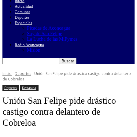
Inicio
Actualidad
Comunas
Deportes
Especiales
Picadas de Aconcagua
Soy de San Felipe
La Lucha de las MiPymes
Radio Aconcagua
Misión
Inicio
Deportes
Unión San Felipe pide drástico castigo contra delantero
de Cobreloa
Deportes
Destacada
Unión San Felipe pide drástico
castigo contra delantero de
Cobreloa