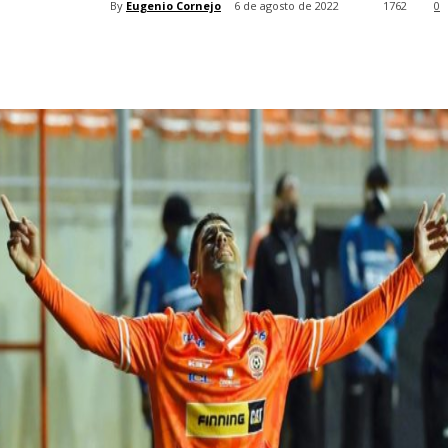
By
Eugenio Cornejo
6 de agosto de 2022
1762
0