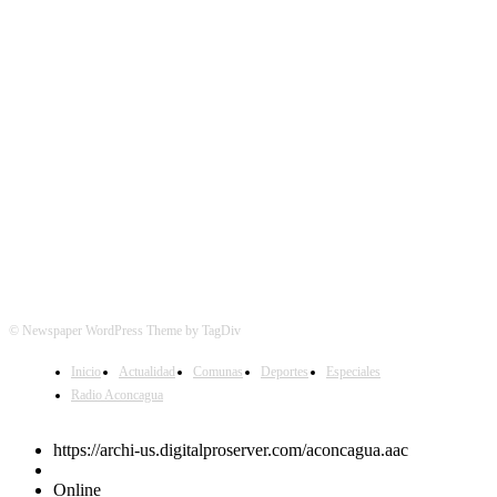
SÍGUENOS
© Newspaper WordPress Theme by TagDiv
Inicio
Actualidad
Comunas
Deportes
Especiales
Radio Aconcagua
https://archi-us.digitalproserver.com/aconcagua.aac
Online