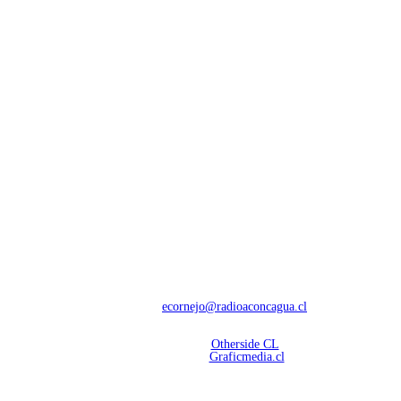
NOSOTROS
Con 60 años de trayectoria, somos líderes en transmisiones informativas y
deportivas.
Contáctanos:
ecornejo@radioaconcagua.cl
Copyright 2026 | Radio Aconcagua
Desarrollado por
Otherside CL
Mantención Web:
Graficmedia.cl