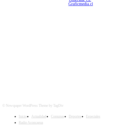
Mantención Web:
Graficmedia.cl
SÍGUENOS
© Newspaper WordPress Theme by TagDiv
Inicio
Actualidad
Comunas
Deportes
Especiales
Radio Aconcagua