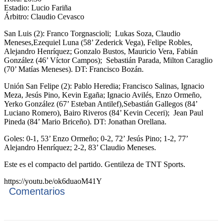
Estadio: Lucio Fariña
Árbitro: Claudio Cevasco
San Luis (2): Franco Torgnascioli; Lukas Soza, Claudio
Meneses,Ezequiel Luna (58’ Zederick Vega), Felipe Robles,
Alejandro Henríquez; Gonzalo Bustos, Mauricio Vera, Fabián
González (46’ Víctor Campos); Sebastián Parada, Milton Caraglio
(70’ Matías Meneses). DT: Francisco Bozán.
Unión San Felipe (2): Pablo Heredia; Francisco Salinas, Ignacio
Meza, Jesús Pino, Kevin Egaña; Ignacio Avilés, Enzo Ormeño,
Yerko González (67’ Esteban Antilef),Sebastián Gallegos (84’
Luciano Romero), Bairo Riveros (84’ Kevin Ceceri); Jean Paul
Pineda (84’ Mario Briceño). DT: Jonathan Orellana.
Goles: 0-1, 53’ Enzo Ormeño; 0-2, 72’ Jesús Pino; 1-2, 77’
Alejandro Henríquez; 2-2, 83’ Claudio Meneses.
Este es el compacto del partido. Gentileza de TNT Sports.
https://youtu.be/ok6duaoM41Y
Comentarios