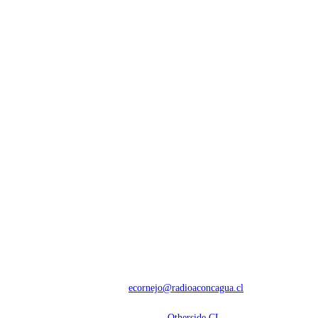
NOSOTROS
Con 60 años de trayectoria, somos líderes en transmisiones informativas y
deportivas.
Contáctanos:
ecornejo@radioaconcagua.cl
Copyright 2026 | Radio Aconcagua
Desarrollado por
Otherside CL