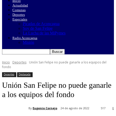
Inicio
Actualidad
Comunas
Deportes
Especiales
Picadas de Aconcagua
Soy de San Felipe
La Lucha de las MiPymes
Radio Aconcagua
Misión
Inicio
Deportes
Unión San Felipe no puede ganarle a los equipos del
fondo
Deportes
Destacada
Unión San Felipe no puede ganarle
a los equipos del fondo
By
Eugenio Cornejo
24 de agosto de 2022
517
0