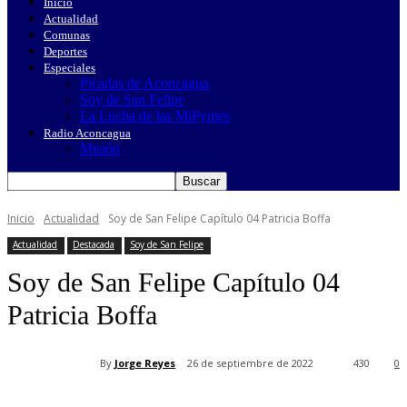
Inicio
Actualidad
Comunas
Deportes
Especiales
Picadas de Aconcagua
Soy de San Felipe
La Lucha de las MiPymes
Radio Aconcagua
Misión
Inicio
Actualidad
Soy de San Felipe Capítulo 04 Patricia Boffa
Actualidad
Destacada
Soy de San Felipe
Soy de San Felipe Capítulo 04
Patricia Boffa
By
Jorge Reyes
26 de septiembre de 2022
430
0