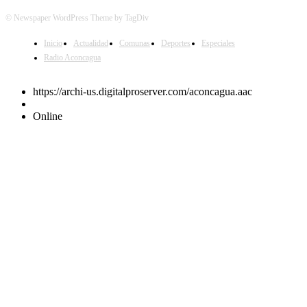
© Newspaper WordPress Theme by TagDiv
Inicio
Actualidad
Comunas
Deportes
Especiales
Radio Aconcagua
https://archi-us.digitalproserver.com/aconcagua.aac
Online