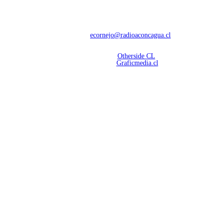
Con 60 años de trayectoria, somos líderes en transmisiones informativas y
deportivas.
Contáctanos:
ecornejo@radioaconcagua.cl
Copyright 2026 | Radio Aconcagua
Desarrollado por
Otherside CL
Mantención Web:
Graficmedia.cl
SÍGUENOS