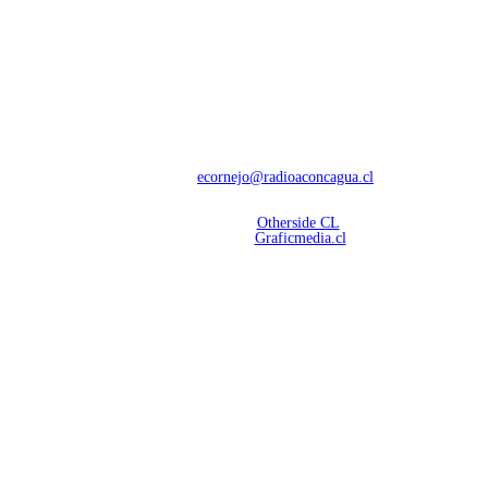
NOSOTROS
Con 60 años de trayectoria, somos líderes en transmisiones informativas y
deportivas.
Contáctanos:
ecornejo@radioaconcagua.cl
Copyright 2026 | Radio Aconcagua
Desarrollado por
Otherside CL
Mantención Web:
Graficmedia.cl
SÍGUENOS