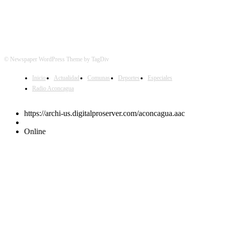
© Newspaper WordPress Theme by TagDiv
Inicio
Actualidad
Comunas
Deportes
Especiales
Radio Aconcagua
https://archi-us.digitalproserver.com/aconcagua.aac
Online