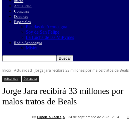
Inicio
Actualidad
Comunas
Deportes
Especiales
Picadas de Aconcagua
Soy de San Felipe
La Lucha de las MiPymes
Radio Aconcagua
Misión
Inicio
Actualidad
Jorge Jara recibirá 33 millones por malos tratos de Beals
Actualidad
Destacada
Jorge Jara recibirá 33 millones por
malos tratos de Beals
By
Eugenio Cornejo
24 de septiembre de 2022
2854
0