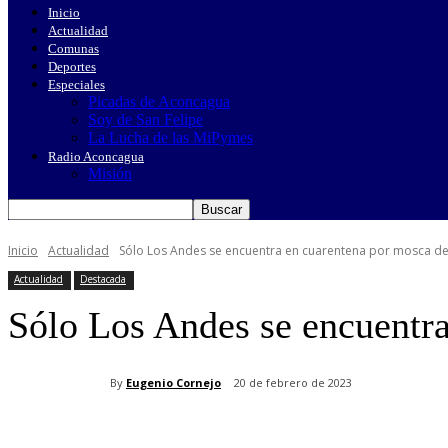
Inicio
Actualidad
Comunas
Deportes
Especiales
Picadas de Aconcagua
Soy de San Felipe
La Lucha de las MiPymes
Radio Aconcagua
Misión
Inicio
Actualidad
Sólo Los Andes se encuentra en cuarentena por mosca de 
Actualidad
Destacada
Sólo Los Andes se encuentra
By
Eugenio Cornejo
20 de febrero de 2023
Cuota