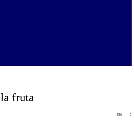
la fruta
556
0