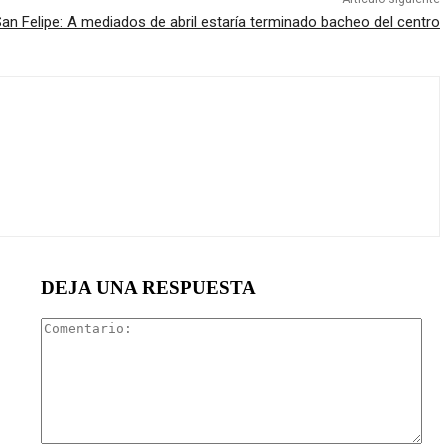
an Felipe: A mediados de abril estaría terminado bacheo del centro
DEJA UNA RESPUESTA
Com