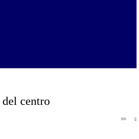
 del centro
300
0