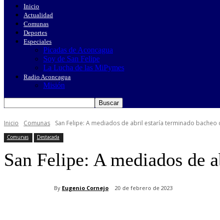
Inicio
Actualidad
Comunas
Deportes
Especiales
Picadas de Aconcagua
Soy de San Felipe
La Lucha de las MiPymes
Radio Aconcagua
Misión
Inicio
Comunas
San Felipe: A mediados de abril estaría terminado bacheo 
Comunas
Destacada
San Felipe: A mediados de ab
By
Eugenio Cornejo
20 de febrero de 2023
Cuota