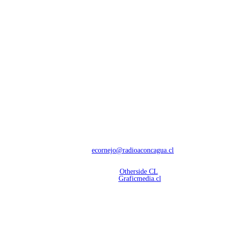
NOSOTROS
Con 60 años de trayectoria, somos líderes en transmisiones informativas y
deportivas.
Contáctanos:
ecornejo@radioaconcagua.cl
Copyright 2026 | Radio Aconcagua
Desarrollado por
Otherside CL
Mantención Web:
Graficmedia.cl