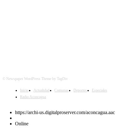
SÍGUENOS
© Newspaper WordPress Theme by TagDiv
Inicio
Actualidad
Comunas
Deportes
Especiales
Radio Aconcagua
https://archi-us.digitalproserver.com/aconcagua.aac
Online