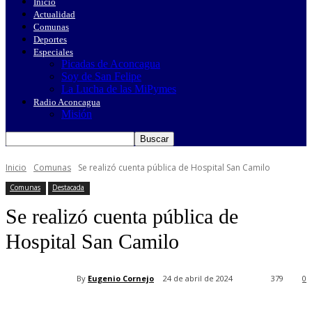
Inicio
Actualidad
Comunas
Deportes
Especiales
Picadas de Aconcagua
Soy de San Felipe
La Lucha de las MiPymes
Radio Aconcagua
Misión
Inicio
Comunas
Se realizó cuenta pública de Hospital San Camilo
Comunas
Destacada
Se realizó cuenta pública de
Hospital San Camilo
By
Eugenio Cornejo
24 de abril de 2024
379
0