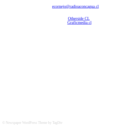
Contáctanos:
ecornejo@radioaconcagua.cl
Copyright 2026 | Radio Aconcagua
Desarrollado por
Otherside CL
Mantención Web:
Graficmedia.cl
SÍGUENOS
© Newspaper WordPress Theme by TagDiv