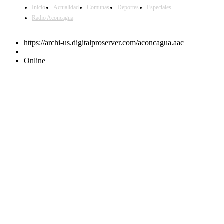
Inicio
Actualidad
Comunas
Deportes
Especiales
Radio Aconcagua
https://archi-us.digitalproserver.com/aconcagua.aac
Online