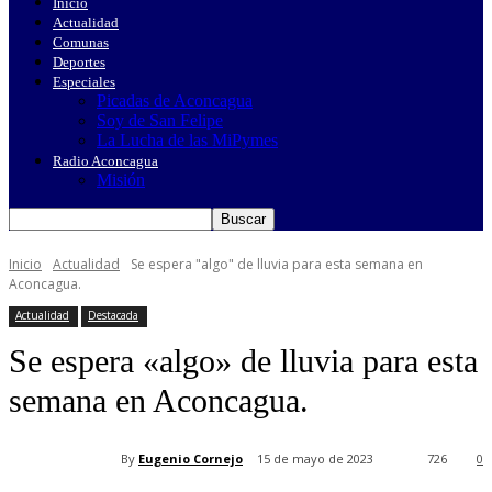
Inicio
Actualidad
Comunas
Deportes
Especiales
Picadas de Aconcagua
Soy de San Felipe
La Lucha de las MiPymes
Radio Aconcagua
Misión
Inicio
Actualidad
Se espera "algo" de lluvia para esta semana en
Aconcagua.
Actualidad
Destacada
Se espera «algo» de lluvia para esta
semana en Aconcagua.
By
Eugenio Cornejo
15 de mayo de 2023
726
0