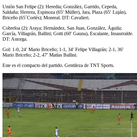
Unión San Felipe (2): Heredia; González, Garrido, Cepeda,
Saldaña; Herrera, Espinoza (65′ Müller), Jara, Plaza (65′ Luján),
Briceño (65´Cortés); Monreal. DT: Cavalieri.
Cobreloa (2): Araya; Hernández, San Juan, González, Águila;
García, Villagrán, Ballini; Gotti (60′ Gauna), Escalante, Insaurralde.
DT: Astorga.
Gol: 1-0, 24′ Mario Briceño; 1-1, 34′ Felipe Villagrán; 2-1, 36′
Mario Briceño; 2-2, 47′ Matías Ballini.
Este es el compacto del partido. Gentileza de TNT Sports.