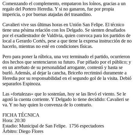
Comenzando el complemento, empataron los loínos, gracias a un
regalo del Portero Heredia. Y si no ganaron, fue por propia
impericia, o por buenas atajadas del trasandino.
Cavalieri vive sus últimas horas en Unión San Felipe. El técnico
tiene una pésima relación con los Delgado. Se sienten desafiados
por el exadiestrador de Valdivia, quien convoca para los partidos de
local a Gerardo Cortés, pese a que tiene la expresa instrucción de no
hacerlo, mientras no esté en condiciones físicas.
Pero para poner la rúbrica, una vez terminado el partido, ocurrieron
dos hechos que sentenciaron su futuro. Fue pifiado por el público; y
en un arrebato de su personalidad arrogante, contestó y hasta se
burló. Además, al dejar la cancha, Briceño recriminó duramente a
Heredia por su responsabilidad en el segundo gol de la visita. Debió
separarlos Espinoza.
Las «fortalezas» que lo sostenían, hoy se las llevó el viento. Se le
agotó la cuenta corriente. Y Delgado lo tiene decidido: Cavalieri se
va. Y no hay quien lo convenza de lo contrario.
FICHA TÉCNICA
Hora: 20:30
Estadio: Municipal de San Felipe. 1756 espectadores
Árbitro: Diego Flores