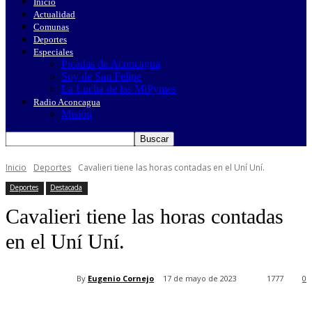
Inicio
Actualidad
Comunas
Deportes
Especiales
Picadas de Aconcagua
Soy de San Felipe
La Lucha de las MiPymes
Radio Aconcagua
Misión
Inicio
Deportes
Cavalieri tiene las horas contadas en el Uní Uní.
Deportes
Destacada
Cavalieri tiene las horas contadas
en el Uní Uní.
By
Eugenio Cornejo
17 de mayo de 2023
1777
0