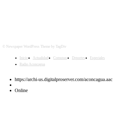
© Newspaper WordPress Theme by TagDiv
Inicio
Actualidad
Comunas
Deportes
Especiales
Radio Aconcagua
https://archi-us.digitalproserver.com/aconcagua.aac
Online