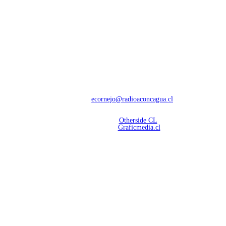
NOSOTROS
Con 60 años de trayectoria, somos líderes en transmisiones informativas y
deportivas.
Contáctanos:
ecornejo@radioaconcagua.cl
Copyright 2026 | Radio Aconcagua
Desarrollado por
Otherside CL
Mantención Web:
Graficmedia.cl
SÍGUENOS