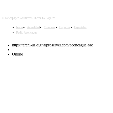
© Newspaper WordPress Theme by TagDiv
Inicio
Actualidad
Comunas
Deportes
Especiales
Radio Aconcagua
https://archi-us.digitalproserver.com/aconcagua.aac
Online