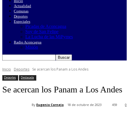
Inicio
Actualidad
Comunas
Deportes
Especiales
Picadas de Aconcagua
Soy de San Felipe
La Lucha de las MiPymes
Radio Aconcagua
Misión
Inicio
Deportes
Se acercan los Panam a Los Andes
Deportes
Destacada
Se acercan los Panam a Los Andes
By
Eugenio Cornejo
18 de octubre de 2023
459
0