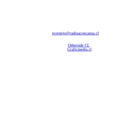
NOSOTROS
Con 60 años de trayectoria, somos líderes en transmisiones informativas y
deportivas.
Contáctanos:
ecornejo@radioaconcagua.cl
Copyright 2026 | Radio Aconcagua
Desarrollado por
Otherside CL
Mantención Web:
Graficmedia.cl
SÍGUENOS