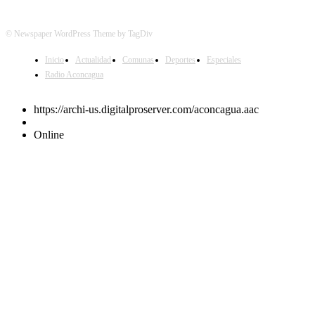
© Newspaper WordPress Theme by TagDiv
Inicio
Actualidad
Comunas
Deportes
Especiales
Radio Aconcagua
https://archi-us.digitalproserver.com/aconcagua.aac
Online