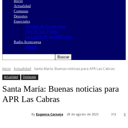
Inicio
Actualidad
Comunas
Deportes
Especiales
Picadas de Aconcagua
Soy de San Felipe
La Lucha de las MiPymes
Radio Aconcagua
Misión
Inicio
Actualidad
Santa María: Buenas noticias para APR Las Cabras
Actualidad
Destacada
Santa María: Buenas noticias para
APR Las Cabras
By
Eugenio Cornejo
28 de agosto de 2023
312
0