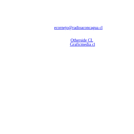
Con 60 años de trayectoria, somos líderes en transmisiones informativas y
deportivas.
Contáctanos:
ecornejo@radioaconcagua.cl
Copyright 2026 | Radio Aconcagua
Desarrollado por
Otherside CL
Mantención Web:
Graficmedia.cl
SÍGUENOS