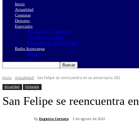
Inicio
Actualidad
Comunas
Deportes
Especiales
Picadas de Aconcagua
Soy de San Felipe
La Lucha de las MiPymes
Radio Aconcagua
Misión
Inicio
Actualidad
San Felipe se reencuentra en su aniversario 282
Actualidad
Destacada
San Felipe se reencuentra en
By
Eugenio Cornejo
3 de agosto de 2022
Cuota