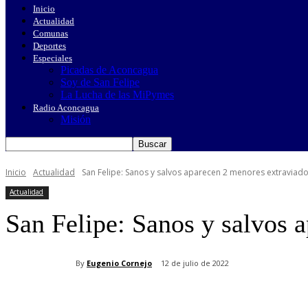
Inicio
Actualidad
Comunas
Deportes
Especiales
Picadas de Aconcagua
Soy de San Felipe
La Lucha de las MiPymes
Radio Aconcagua
Misión
Inicio
Actualidad
San Felipe: Sanos y salvos aparecen 2 menores extraviad
Actualidad
San Felipe: Sanos y salvos 
By
Eugenio Cornejo
12 de julio de 2022
Cuota