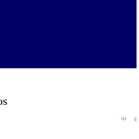
os
133
0