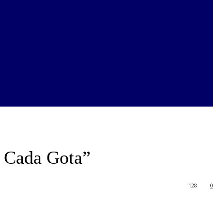
n Cada Gota”
128
0