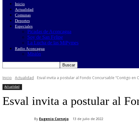
Inicio
Actualidad
Comunas
Deportes
Especiales
Picadas de Aconcagua
Soy de San Felipe
La Lucha de las MiPymes
Radio Aconcagua
Misión
Inicio
Actualidad
Esval invita a postular al Fondo Concursable “Contigo en
Actualidad
Esval invita a postular al 
By
Eugenio Cornejo
13 de julio de 2022
Cuota