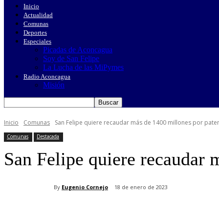
Inicio
Actualidad
Comunas
Deportes
Especiales
Picadas de Aconcagua
Soy de San Felipe
La Lucha de las MiPymes
Radio Aconcagua
Misión
Inicio
Comunas
San Felipe quiere recaudar más de 1400 millones por pate
Comunas
Destacada
San Felipe quiere recaudar 
By
Eugenio Cornejo
18 de enero de 2023
Cuota