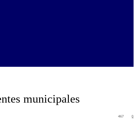
entes municipales
467
0