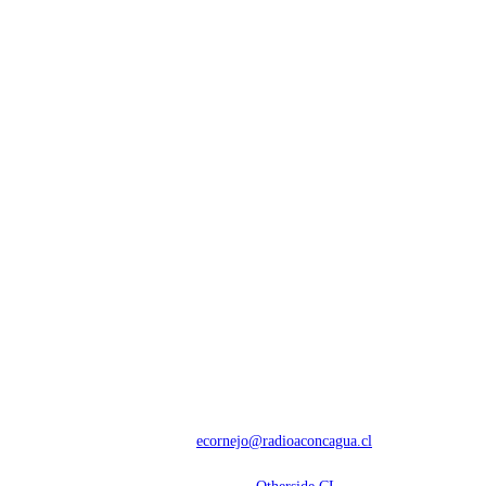
NOSOTROS
Con 60 años de trayectoria, somos líderes en transmisiones informativas y
deportivas.
Contáctanos:
ecornejo@radioaconcagua.cl
Copyright 2026 | Radio Aconcagua