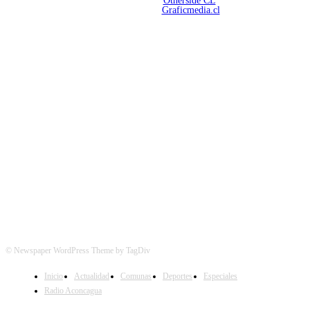
Desarrollado por
Otherside CL
Mantención Web:
Graficmedia.cl
SÍGUENOS
© Newspaper WordPress Theme by TagDiv
Inicio
Actualidad
Comunas
Deportes
Especiales
Radio Aconcagua