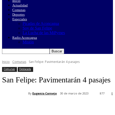
Inicio
Actualidad
Comunas
Deportes
Especiales
Picadas de Aconcagua
Soy de San Felipe
La Lucha de las MiPymes
Radio Aconcagua
Misión
Inicio
Comunas
San Felipe: Pavimentarán 4 pasajes
Comunas
Destacada
San Felipe: Pavimentarán 4 pasajes
By
Eugenio Cornejo
30 de marzo de 2023
877
0