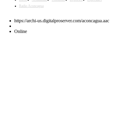
Radio Aconcagua
https://archi-us.digitalproserver.com/aconcagua.aac
Online