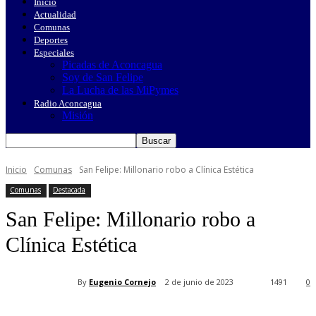
Inicio
Actualidad
Comunas
Deportes
Especiales
Picadas de Aconcagua
Soy de San Felipe
La Lucha de las MiPymes
Radio Aconcagua
Misión
Inicio
Comunas
San Felipe: Millonario robo a Clínica Estética
Comunas
Destacada
San Felipe: Millonario robo a
Clínica Estética
By
Eugenio Cornejo
2 de junio de 2023
1491
0