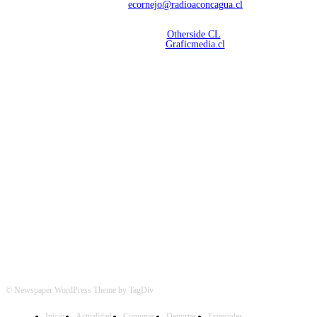
Contáctanos:
ecornejo@radioaconcagua.cl
Copyright 2026 | Radio Aconcagua
Desarrollado por
Otherside CL
Mantención Web:
Graficmedia.cl
SÍGUENOS
© Newspaper WordPress Theme by TagDiv
Inicio
Actualidad
Comunas
Deportes
Especiales