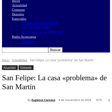
Inicio
Actualidad
Comunas
Deportes
Especiales
Picadas de Aconcagua
Soy de San Felipe
La Lucha de las MiPymes
Radio Aconcagua
Misión
Inicio
Actualidad
San Felipe: La casa "problema" de San Martín
Actualidad
Destacada
San Felipe: La casa «problema» de
San Martín
By
Eugenio Cornejo
4 de noviembre de 2024
1075
0