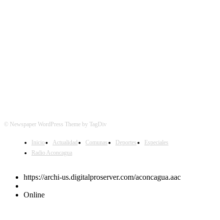
SÍGUENOS
© Newspaper WordPress Theme by TagDiv
Inicio
Actualidad
Comunas
Deportes
Especiales
Radio Aconcagua
https://archi-us.digitalproserver.com/aconcagua.aac
Online