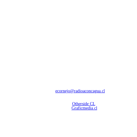
NOSOTROS
Con 60 años de trayectoria, somos líderes en transmisiones informativas y
deportivas.
Contáctanos:
ecornejo@radioaconcagua.cl
Copyright 2026 | Radio Aconcagua
Desarrollado por
Otherside CL
Mantención Web:
Graficmedia.cl