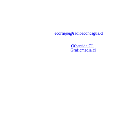
NOSOTROS
Con 60 años de trayectoria, somos líderes en transmisiones informativas y
deportivas.
Contáctanos:
ecornejo@radioaconcagua.cl
Copyright 2026 | Radio Aconcagua
Desarrollado por
Otherside CL
Mantención Web:
Graficmedia.cl
SÍGUENOS