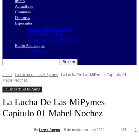
Inicio
Actualidad
Comunas
Deportes
Especiales
Picadas de Aconcagua
Soy de San Felipe
La Lucha de las MiPymes
Radio Aconcagua
Misión
Inicio
La Lucha de las MiPymes
La Lucha De Las MiPymes Capitulo 01
Mabel Nochez
La Lucha de las MiPymes
La Lucha De Las MiPymes
Capitulo 01 Mabel Nochez
By
Jorge Reyes
5 de noviembre de 2024
193
0