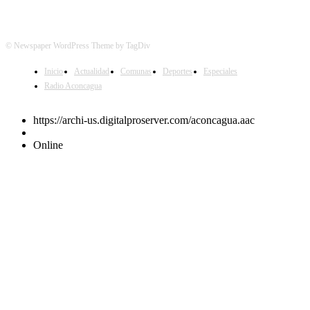
© Newspaper WordPress Theme by TagDiv
Inicio
Actualidad
Comunas
Deportes
Especiales
Radio Aconcagua
https://archi-us.digitalproserver.com/aconcagua.aac
Online