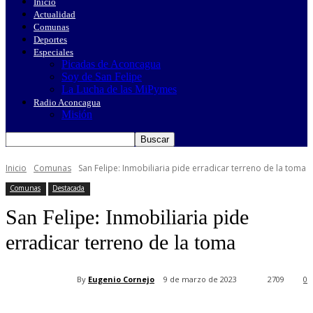
Inicio
Actualidad
Comunas
Deportes
Especiales
Picadas de Aconcagua
Soy de San Felipe
La Lucha de las MiPymes
Radio Aconcagua
Misión
Inicio
Comunas
San Felipe: Inmobiliaria pide erradicar terreno de la toma
Comunas
Destacada
San Felipe: Inmobiliaria pide
erradicar terreno de la toma
By
Eugenio Cornejo
9 de marzo de 2023
2709
0