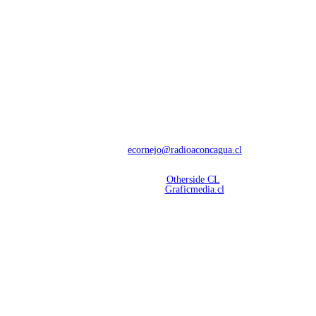
NOSOTROS
Con 60 años de trayectoria, somos líderes en transmisiones informativas y
deportivas.
Contáctanos:
ecornejo@radioaconcagua.cl
Copyright 2026 | Radio Aconcagua
Desarrollado por
Otherside CL
Mantención Web:
Graficmedia.cl
SÍGUENOS