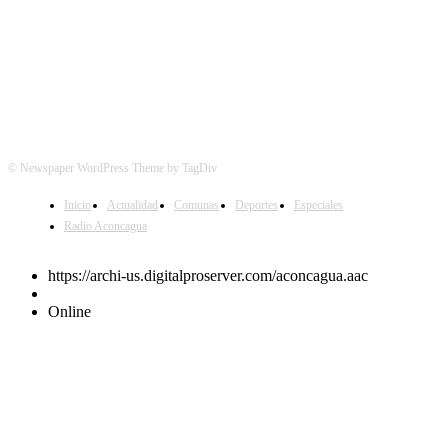
© Newspaper WordPress Theme by TagDiv
Inicio
Actualidad
Comunas
Deportes
Especiales
Radio Aconcagua
https://archi-us.digitalproserver.com/aconcagua.aac
Online