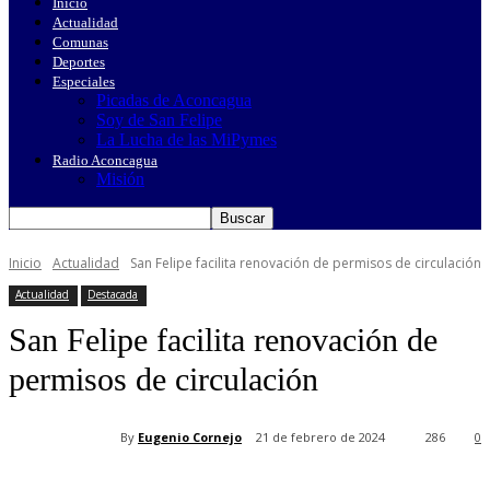
Inicio
Actualidad
Comunas
Deportes
Especiales
Picadas de Aconcagua
Soy de San Felipe
La Lucha de las MiPymes
Radio Aconcagua
Misión
Inicio
Actualidad
San Felipe facilita renovación de permisos de circulación
Actualidad
Destacada
San Felipe facilita renovación de
permisos de circulación
By
Eugenio Cornejo
21 de febrero de 2024
286
0