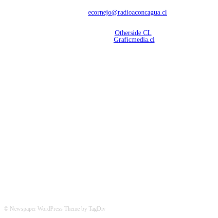
Contáctanos:
ecornejo@radioaconcagua.cl
Copyright 2026 | Radio Aconcagua
Desarrollado por
Otherside CL
Mantención Web:
Graficmedia.cl
SÍGUENOS
© Newspaper WordPress Theme by TagDiv