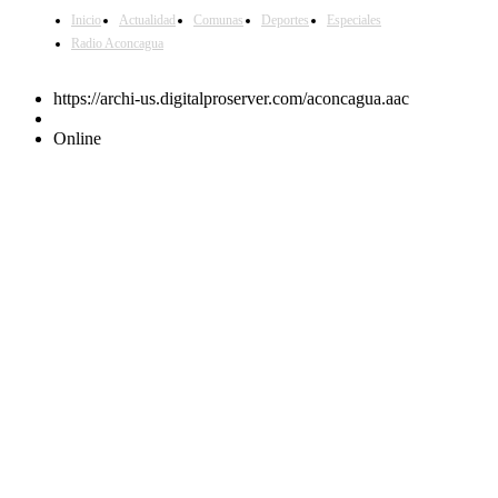
Inicio
Actualidad
Comunas
Deportes
Especiales
Radio Aconcagua
https://archi-us.digitalproserver.com/aconcagua.aac
Online