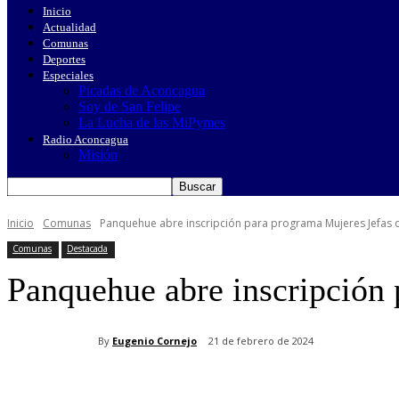
Inicio
Actualidad
Comunas
Deportes
Especiales
Picadas de Aconcagua
Soy de San Felipe
La Lucha de las MiPymes
Radio Aconcagua
Misión
Inicio
Comunas
Panquehue abre inscripción para programa Mujeres Jefas
Comunas
Destacada
Panquehue abre inscripción
By
Eugenio Cornejo
21 de febrero de 2024
Cuota