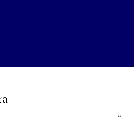
ra
1693
0