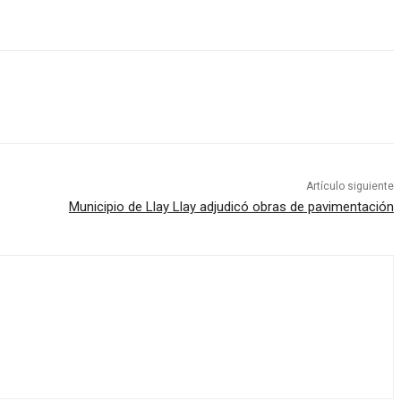
Artículo siguiente
Municipio de Llay Llay adjudicó obras de pavimentación