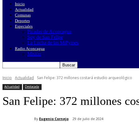
Inicio
Actualidad
Comunas
Deportes
Especiales
Picadas de Aconcagua
Soy de San Felipe
La Lucha de las MiPymes
Radio Aconcagua
Misión
Inicio
Actualidad
San Felipe: 372 millones costará estudio arqueológico
Actualidad
Destacada
San Felipe: 372 millones co
By
Eugenio Cornejo
29 de julio de 2024
Cuota