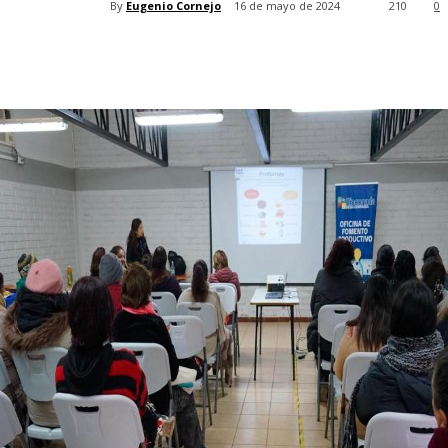
By
Eugenio Cornejo
16 de mayo de 2024
210
0