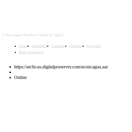
© Newspaper WordPress Theme by TagDiv
Inicio
Actualidad
Comunas
Deportes
Especiales
Radio Aconcagua
https://archi-us.digitalproserver.com/aconcagua.aac
Online