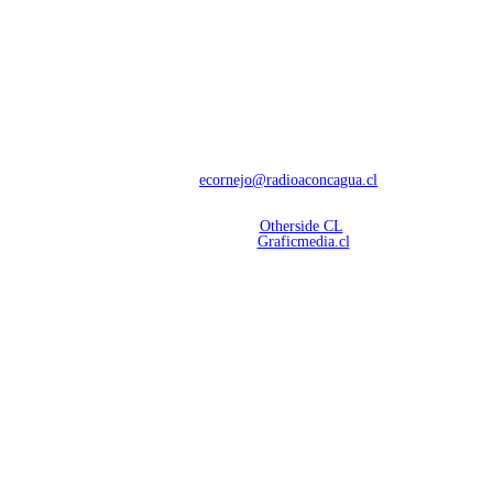
NOSOTROS
Con 60 años de trayectoria, somos líderes en transmisiones informativas y
deportivas.
Contáctanos:
ecornejo@radioaconcagua.cl
Copyright 2026 | Radio Aconcagua
Desarrollado por
Otherside CL
Mantención Web:
Graficmedia.cl
SÍGUENOS