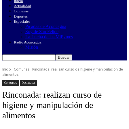
Inicio
Actualidad
Comunas
Deportes
Especiales
Picadas de Aconcagua
Soy de San Felipe
La Lucha de las MiPymes
Radio Aconcagua
Misión
Inicio
Comunas
Rinconada: realizan curso de higiene y manipulación de
alimentos
Comunas
Destacada
Rinconada: realizan curso de
higiene y manipulación de
alimentos