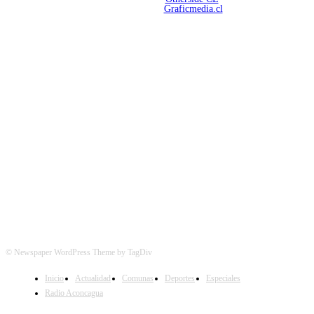
Mantención Web:
Graficmedia.cl
SÍGUENOS
© Newspaper WordPress Theme by TagDiv
Inicio
Actualidad
Comunas
Deportes
Especiales
Radio Aconcagua