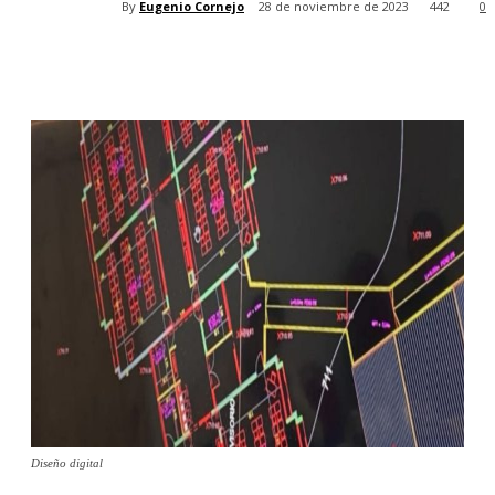
By
Eugenio Cornejo
28 de noviembre de 2023
442
0
Diseño digital