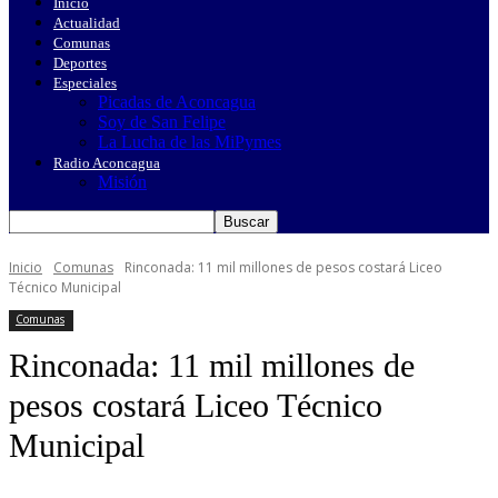
Inicio
Actualidad
Comunas
Deportes
Especiales
Picadas de Aconcagua
Soy de San Felipe
La Lucha de las MiPymes
Radio Aconcagua
Misión
Inicio
Comunas
Rinconada: 11 mil millones de pesos costará Liceo
Técnico Municipal
Comunas
Rinconada: 11 mil millones de
pesos costará Liceo Técnico
Municipal