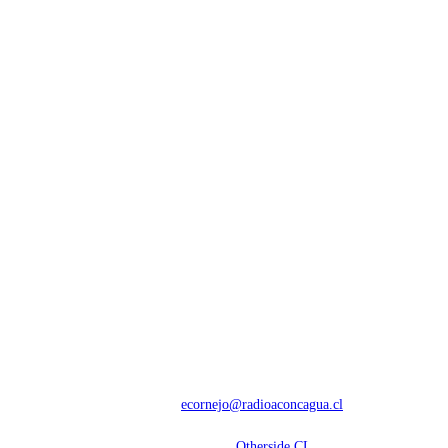
NOSOTROS
Con 60 años de trayectoria, somos líderes en transmisiones informativas y
deportivas.
Contáctanos:
ecornejo@radioaconcagua.cl
Copyright 2026 | Radio Aconcagua
Desarrollado por
Otherside CL