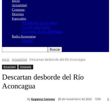
Inicio
Actualidad
Comunas
Deportes
Especiales
Picadas de Aconcagua
Soy de San Felipe
La Lucha de las MiPymes
Radio Aconcagua
Misión
Inicio
Actualidad
Descartan desborde del Río Aconcagua
Actualidad
Destacada
Descartan desborde del Río
Aconcagua
By
Eugenio Cornejo
28 de noviembre de 2023
1339
0