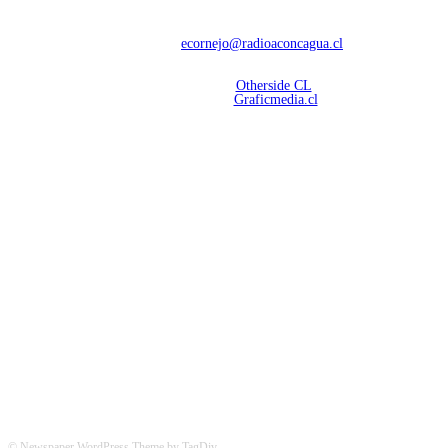
Con 60 años de trayectoria, somos líderes en transmisiones informativas y
deportivas.
Contáctanos:
ecornejo@radioaconcagua.cl
Copyright 2026 | Radio Aconcagua
Desarrollado por
Otherside CL
Mantención Web:
Graficmedia.cl
SÍGUENOS
© Newspaper WordPress Theme by TagDiv