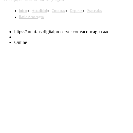
Inicio
Actualidad
Comunas
Deportes
Especiales
Radio Aconcagua
https://archi-us.digitalproserver.com/aconcagua.aac
Online