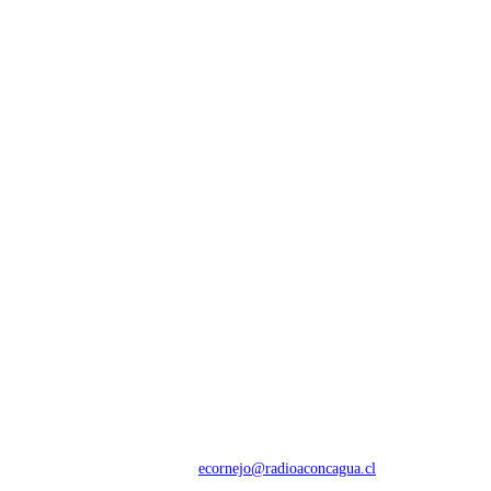
NOSOTROS
Con 60 años de trayectoria, somos líderes en transmisiones informativas y
deportivas.
Contáctanos:
ecornejo@radioaconcagua.cl