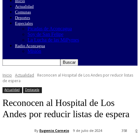
Inicio
Actualidad
Comunas
Deportes
Especiales
Picadas de Aconcagua
Soy de San Felipe
La Lucha de las MiPymes
Radio Aconcagua
Misión
Inicio
Actualidad
Reconocen al Hospital de Los Andes por reducir listas
de espera
Actualidad
Destacada
Reconocen al Hospital de Los
Andes por reducir listas de espera
By
Eugenio Cornejo
9 de julio de 2024
358
0