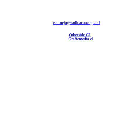
Con 60 años de trayectoria, somos líderes en transmisiones informativas y
deportivas.
Contáctanos:
ecornejo@radioaconcagua.cl
Copyright 2026 | Radio Aconcagua
Desarrollado por
Otherside CL
Mantención Web:
Graficmedia.cl
SÍGUENOS