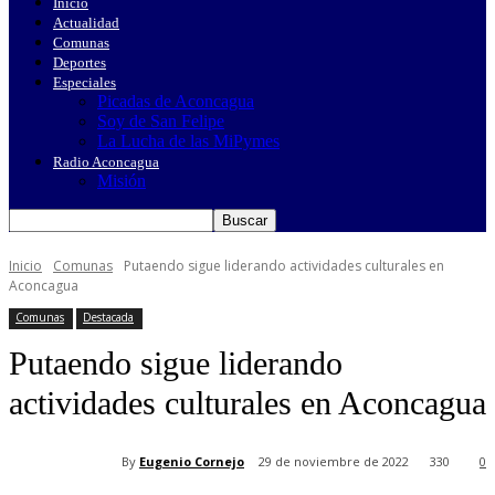
Inicio
Actualidad
Comunas
Deportes
Especiales
Picadas de Aconcagua
Soy de San Felipe
La Lucha de las MiPymes
Radio Aconcagua
Misión
Inicio
Comunas
Putaendo sigue liderando actividades culturales en
Aconcagua
Comunas
Destacada
Putaendo sigue liderando
actividades culturales en Aconcagua
By
Eugenio Cornejo
29 de noviembre de 2022
330
0