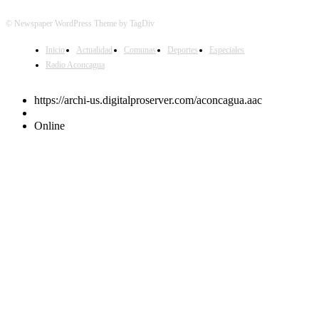
© Newspaper WordPress Theme by TagDiv
Inicio
Actualidad
Comunas
Deportes
Especiales
Radio Aconcagua
https://archi-us.digitalproserver.com/aconcagua.aac
Online