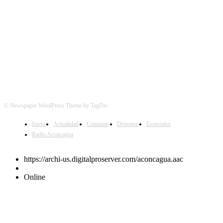
© Newspaper WordPress Theme by TagDiv
Inicio
Actualidad
Comunas
Deportes
Especiales
Radio Aconcagua
https://archi-us.digitalproserver.com/aconcagua.aac
Online