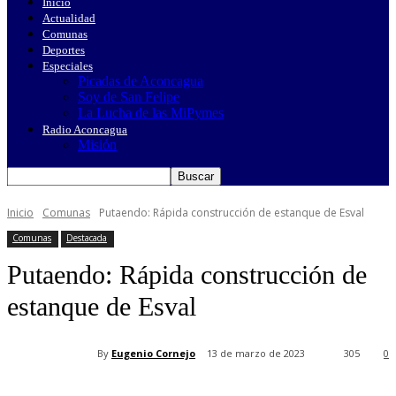
Inicio
Actualidad
Comunas
Deportes
Especiales
Picadas de Aconcagua
Soy de San Felipe
La Lucha de las MiPymes
Radio Aconcagua
Misión
Inicio
Comunas
Putaendo: Rápida construcción de estanque de Esval
Comunas
Destacada
Putaendo: Rápida construcción de
estanque de Esval
By
Eugenio Cornejo
13 de marzo de 2023
305
0