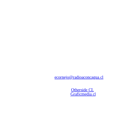
NOSOTROS
Con 60 años de trayectoria, somos líderes en transmisiones informativas y
deportivas.
Contáctanos:
ecornejo@radioaconcagua.cl
Copyright 2026 | Radio Aconcagua
Desarrollado por
Otherside CL
Mantención Web:
Graficmedia.cl
SÍGUENOS