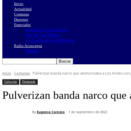
Inicio
Actualidad
Comunas
Deportes
Especiales
Picadas de Aconcagua
Soy de San Felipe
La Lucha de las MiPymes
Radio Aconcagua
Misión
Inicio
Comunas
Pulverizan banda narco que atemorizaba a Los Andes con
Comunas
Destacada
Pulverizan banda narco que 
By
Eugenio Cornejo
1 de septiembre de 2022
Cuota