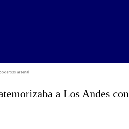
 poderoso arsenal
atemorizaba a Los Andes con