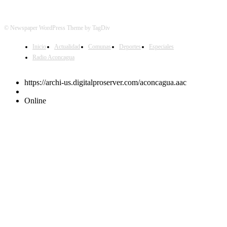
© Newspaper WordPress Theme by TagDiv
Inicio
Actualidad
Comunas
Deportes
Especiales
Radio Aconcagua
https://archi-us.digitalproserver.com/aconcagua.aac
Online