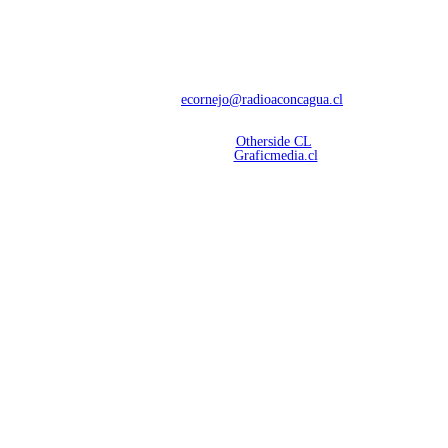
NOSOTROS
Con 60 años de trayectoria, somos líderes en transmisiones informativas y
deportivas.
Contáctanos:
ecornejo@radioaconcagua.cl
Copyright 2026 | Radio Aconcagua
Desarrollado por
Otherside CL
Mantención Web:
Graficmedia.cl
SÍGUENOS