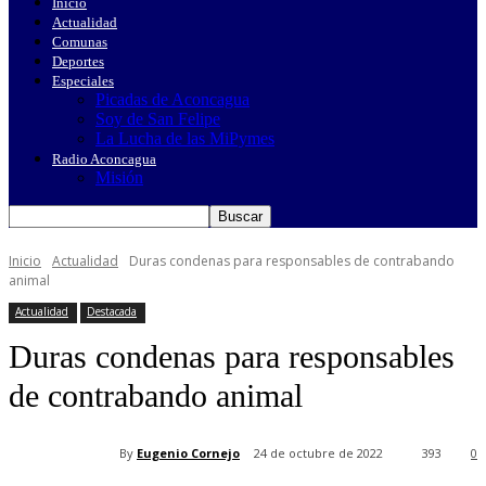
Inicio
Actualidad
Comunas
Deportes
Especiales
Picadas de Aconcagua
Soy de San Felipe
La Lucha de las MiPymes
Radio Aconcagua
Misión
Inicio
Actualidad
Duras condenas para responsables de contrabando
animal
Actualidad
Destacada
Duras condenas para responsables
de contrabando animal
By
Eugenio Cornejo
24 de octubre de 2022
393
0