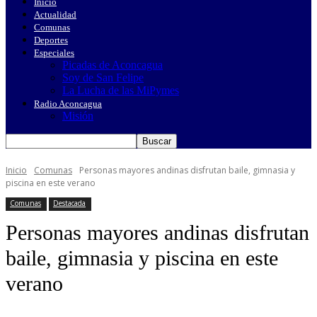
Inicio
Actualidad
Comunas
Deportes
Especiales
Picadas de Aconcagua
Soy de San Felipe
La Lucha de las MiPymes
Radio Aconcagua
Misión
Inicio
Comunas
Personas mayores andinas disfrutan baile, gimnasia y
piscina en este verano
Comunas
Destacada
Personas mayores andinas disfrutan
baile, gimnasia y piscina en este
verano