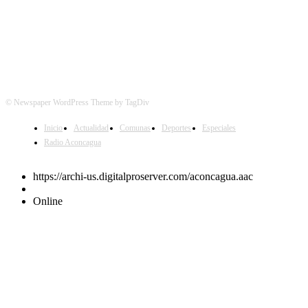
© Newspaper WordPress Theme by TagDiv
Inicio
Actualidad
Comunas
Deportes
Especiales
Radio Aconcagua
https://archi-us.digitalproserver.com/aconcagua.aac
Online