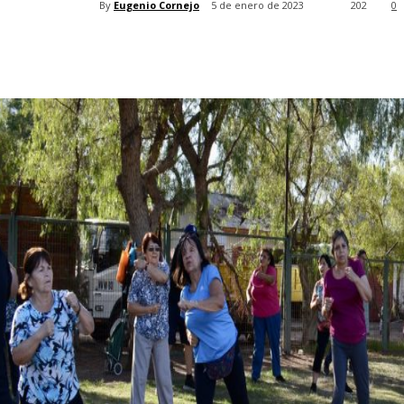
By
Eugenio Cornejo
5 de enero de 2023
202
0