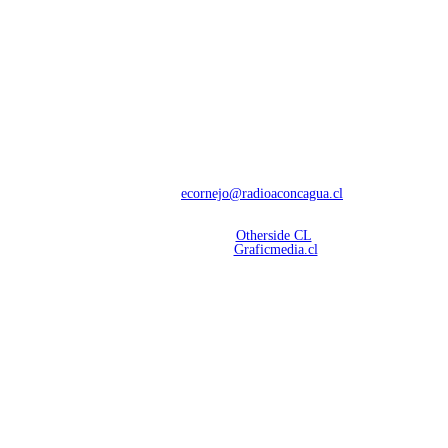
NOSOTROS
Con 60 años de trayectoria, somos líderes en transmisiones informativas y
deportivas.
Contáctanos:
ecornejo@radioaconcagua.cl
Copyright 2026 | Radio Aconcagua
Desarrollado por
Otherside CL
Mantención Web:
Graficmedia.cl
SÍGUENOS