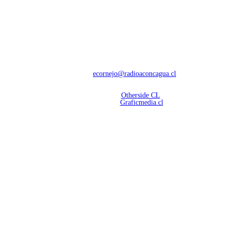
NOSOTROS
Con 60 años de trayectoria, somos líderes en transmisiones informativas y
deportivas.
Contáctanos:
ecornejo@radioaconcagua.cl
Copyright 2026 | Radio Aconcagua
Desarrollado por
Otherside CL
Mantención Web:
Graficmedia.cl
SÍGUENOS