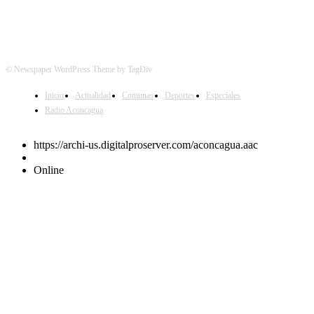
© Newspaper WordPress Theme by TagDiv
Inicio
Actualidad
Comunas
Deportes
Especiales
Radio Aconcagua
https://archi-us.digitalproserver.com/aconcagua.aac
Online