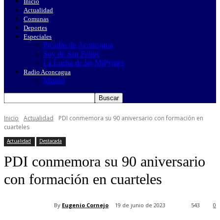
Inicio
Actualidad
Comunas
Deportes
Especiales
Picadas de Aconcagua
Soy de San Felipe
La Lucha de las MiPymes
Radio Aconcagua
Misión
Inicio
Actualidad
PDI conmemora su 90 aniversario con formación en
cuarteles
Actualidad
Destacada
PDI conmemora su 90 aniversario
con formación en cuarteles
By
Eugenio Cornejo
19 de junio de 2023
543
0