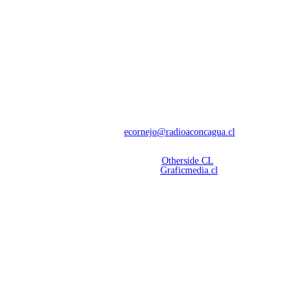
NOSOTROS
Con 60 años de trayectoria, somos líderes en transmisiones informativas y
deportivas.
Contáctanos:
ecornejo@radioaconcagua.cl
Copyright 2026 | Radio Aconcagua
Desarrollado por
Otherside CL
Mantención Web:
Graficmedia.cl
SÍGUENOS