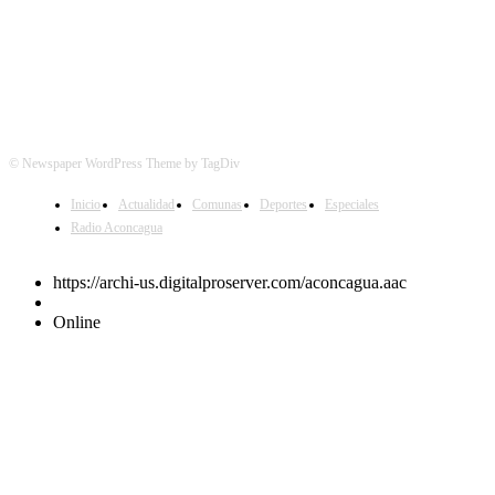
© Newspaper WordPress Theme by TagDiv
Inicio
Actualidad
Comunas
Deportes
Especiales
Radio Aconcagua
https://archi-us.digitalproserver.com/aconcagua.aac
Online