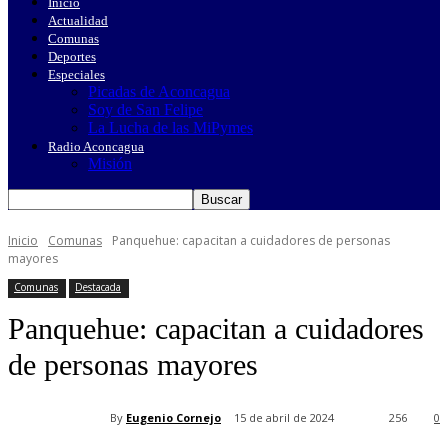
Inicio
Actualidad
Comunas
Deportes
Especiales
Picadas de Aconcagua
Soy de San Felipe
La Lucha de las MiPymes
Radio Aconcagua
Misión
Inicio
Comunas
Panquehue: capacitan a cuidadores de personas
mayores
Comunas
Destacada
Panquehue: capacitan a cuidadores
de personas mayores
By
Eugenio Cornejo
15 de abril de 2024
256
0